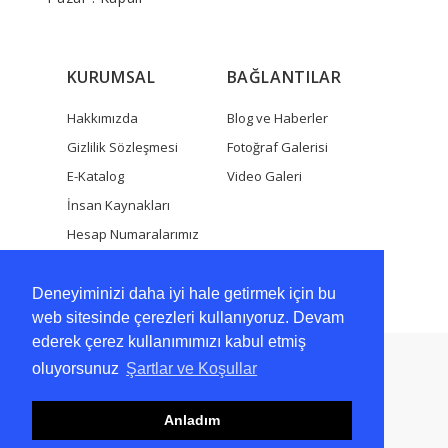
KURUMSAL
BAĞLANTILAR
Hakkımızda
Blog ve Haberler
Gizlilik Sözleşmesi
Fotoğraf Galerisi
E-Katalog
Video Galeri
İnsan Kaynakları
Hesap Numaralarımız
Bize Ulaşın
Deneyiminizi daha iyi hale getirmek için bu
web sitesinde çerezleri kullanıyoruz. Devam
ederek çerez kullanımımızı kabul etmiş
Copyright 2021 - Tüm Hakları Saklıdır
oluyorsunuz
Şartlar ve Koşullar
Tasarım ve Yazılım:
Web Tasarım
Anladım