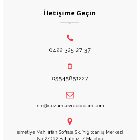
İletişime Geçin
0422 325 27 37
05545851227
info@cozumcevredenetim.com
İsmetiye Mah. İrfan Sofrası Sk. Yiğitcan İş Merkezi
No:2/302 Battalgazi / Malatya